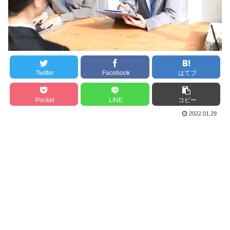
Twitter
Facebook
はてブ
Pocket
LINE
コピー
2022.01.29