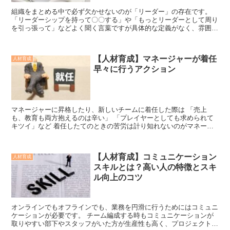
組織をまとめる中で必ず欠かせないのが「リーダー」の存在です。
「リーダーシップを持って〇〇する」や「もっとリーダーとして周り
を引っ張って」などよく聞く言葉ですが具体的な定義がなく、雰囲気
で使われることがあります。 この記事では、...
【人材育成】マネージャーが着任
人材育成
早々に行うアクション
マネージャーに昇格したり、新しいチームに着任した際は 「売上
も、教育も両方抱えるのは辛い」 「プレイヤーとしても求められて
キツイ」など 着任したてのときの苦労は計り知れないのがマネージ
ャーの業務です。 チームビルディングやプレー...
【人材育成】コミュニケーション
人材育成
スキルとは？高い人の特徴とスキ
ル向上のコツ
オンラインでもオフラインでも、業務を円滑に行うためにはコミュニ
ケーションが必要です。 チーム編成する時もコミュニケーションが
取りやすい部下やスタッフがいた方が生産性も高く、プロジェクトも