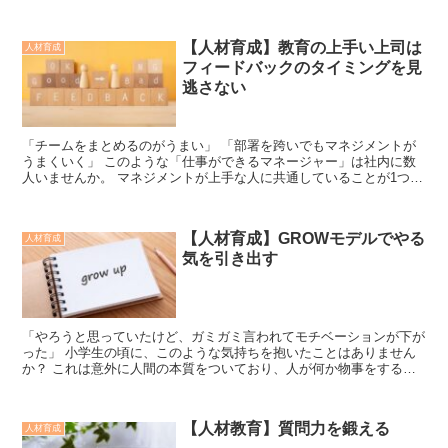
成功しやすいように、コミュニケーションスキルは仕...
【人材育成】教育の上手い上司は
人材育成
フィードバックのタイミングを見
逃さない
「チームをまとめるのがうまい」 「部署を跨いでもマネジメントが
うまくいく」 このような「仕事ができるマネージャー」は社内に数
人いませんか。 マネジメントが上手な人に共通していることが1つあ
ります。 それは「フィードバックが上...
【人材育成】GROWモデルでやる
人材育成
気を引き出す
「やろうと思っていたけど、ガミガミ言われてモチベーションが下が
った」 小学生の頃に、このような気持ちを抱いたことはありません
か？ これは意外に人間の本質をついており、人が何か物事をする時
には「動機」が必要です。 人は他人か...
【人材教育】質問力を鍛える
人材育成