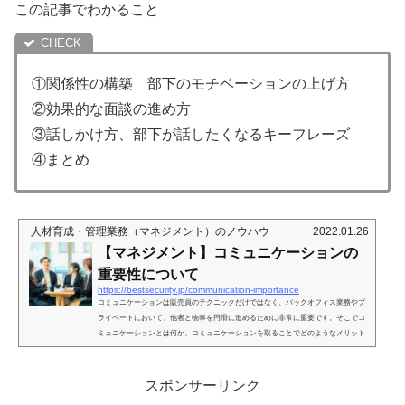
この記事でわかること
①関係性の構築 部下のモチベーションの上げ方
②効果的な面談の進め方
③話しかけ方、部下が話したくなるキーフレーズ
④まとめ
人材育成・管理業務（マネジメント）のノウハウ
2022.01.26
【マネジメント】コミュニケーションの
重要性について
https://bestsecurity.jp/communication-importance
コミュニケーションは販売員のテクニックだけではなく、バックオフィス業務やプ
ライベートにおいて、他者と物事を円滑に進めるために非常に重要です。そこでコ
ミュニケーションとは何か、コミュニケーションを取ることでどのようなメリット
があるかなどをご紹介致します。またコミュニケーション能力を上げる考え方やコ
ツについても触れていきますので是非ご覧ください。この記事でわかること①コミ
ニケーションとは②コミュニケーションによって得られるメリット③コミュニケー
スポンサーリンク
ション能力を上げるコツ④まとめ①コミュニケーションとは何か...