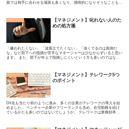
面では相手に合わせる場面も多くなり、感情的になりそうなことも多
くなりがちです。 そこで今回はどうしても...
【マネジメント】叱れない人のた
マネジメント
めの処方箋
「嫌われたくない」 「波風立てたくない」 「強くでるのは面倒だ
な」など部下への指摘が苦手なマネージャーは少なからずいると思い
ます。 また、部下が年上で指摘しにくいという方も多いのではない
でしょうか。 そこで今回は、「叱れない...
【マネジメント】テレワーク5つ
マネジメント
のポイント
DX化も当たり前のように進み、多くの企業がテレワークの導入を始
めました。 ベンチャー企業やフリーランスも含め、在宅勤務を続け
ているかたも多いのではないでしょうか。 テレワークは業務効率が
上がるメリットがある一方で、コミュニケーション...