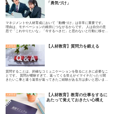
「勇気づけ」
マネジメントや人材育成において「動機づけ」は非常に重要です。
理由は、モチベーションの維持につながるからです。 人は自分の意
思で「これやりたいな」「今するべきだ」と思わないと行動に移せま
せん。 その意思を作るきっかけが「動...
【人材教育】質問力を鍛える
人材育成
質問することは、的確なコミュニケーションを取るにときに必要なこ
とです。 質問が曖昧すぎて、返ってくる答えがイマイチだったり聞
きたいこ事と違う返答が返ってきたご経験がある方は多いと思いま
す。 質問力がつけば、業務の生産性を上げるだ...
【人材教育】教育の仕事をするに
人材育成
あたって覚えておきたい心構え