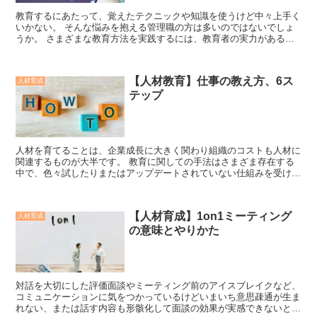
教育するにあたって、覚えたテクニックや知識を使うけど中々上手く
いかない。 そんな悩みを抱える管理職の方は多いのではないでしょ
うか。 さまざまな教育方法を実践するには、教育者の実力があるこ
とが大前提です。 そこで今回は、教育者の能力...
【人材教育】仕事の教え方、6ス
人材育成
テップ
人材を育てることは、企業成長に大きく関わり組織のコストも人材に
関連するものが大半です。 教育に関しての手法はさまざま存在する
中で、色々試したりまたはアップデートされていない仕組みを受け継
ぎ「これでいいのかな？」と思う経験した管理職は多...
【人材育成】1on1ミーティング
人材育成
の意味とやりかた
対話を大切にした評価面談やミーティング前のアイスブレイクなど、
コミュニケーションに気をつかっているけどいまいち意思疎通が生ま
れない、または話す内容も形骸化して面談の効果が実感できないと感