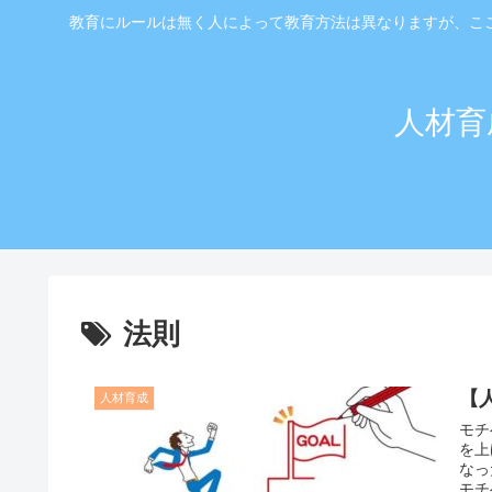
教育にルールは無く人によって教育方法は異なりますが、こ
人材育
法則
【
人材育成
モチ
を上
なっ
モチ