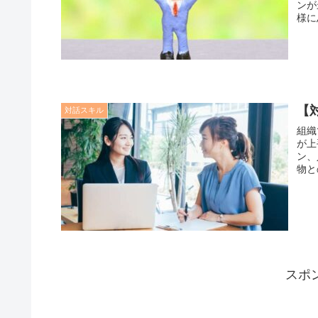
ンが
様に
【
対話スキル
組織
が上
ン、
物と
スポ