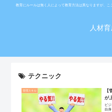
教育にルールは無く人によって教育方法は異なりますが、こ
人材育
テクニック
【
管理スキル
が
ビジ
自身